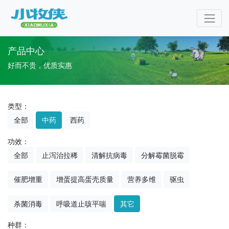
产品中心
好而不贵，优质实惠
类型：
全部
中药
西药
功效：
全部
止泻治拉稀
清解抗病毒
分解霉菌脱霉
催肥增重
增蛋提高蛋壳质量
营养多维
驱虫
杀菌消毒
呼吸道止咳平喘
其它
种群：