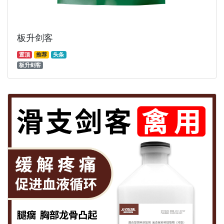
板升剑客
置顶
推荐
头条
板升剑客