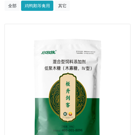
全部
鸡鸭鹅等禽用
其它