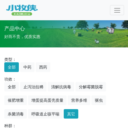
产品中心
好而不贵，优质实惠
类型：
全部
中药
西药
功效：
全部
止泻治拉稀
清解抗病毒
分解霉菌脱霉
催肥增重
增蛋提高蛋壳质量
营养多维
驱虫
杀菌消毒
呼吸道止咳平喘
其它
种群：